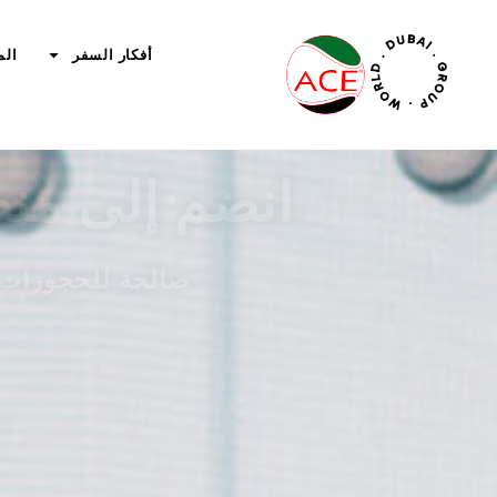
أفكار السفر
الم
انضم إلى منص
صالحة للحجوزات ا