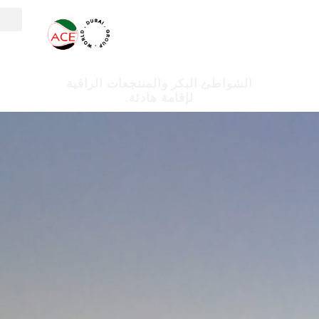
الشواطئ البكر والمنتجعات الراقية
لإقامة هادئة.