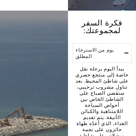
 السفر
موعتك:
م من الاسترخاء
المطلق
يوم برحلة نقل
ى منتجع حصري
 المحيط. بعد
شروب ترحيبي،
الصباح على
 الخاص بين
ض السباحة
اهية والكبائن
ة. يتم تقديم
لذي أعدّه طهاة
ن على نجمة
، على شاطئ