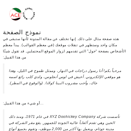
نموذج الصفحة
على ذلك. إنها تختلف عن مقالة المدونة لأنها ستبقى في
تظهر في تنقلات موقعك (في معظم القوالب). يبدأ معظم
” التي تقدمهم لزوار الموقع المحتملين. قد تقول شيئًا
من هذا القبيل:
 رسول دراجات في النهار، وممثل طموح في الليل، وهذا
تروني. أعيش في لوس أنجلوس، ولدي كلب رائع اسمه
ك، وأحب مشروب البينا كولادا. (والوقوع في المطر).
…أو شيء من هذا القبيل:
تأسست شركة XYZ Doohickey Company في عام 1971، ومنذ ذلك
دم ألعاباً عالية الجودة للجمهور. يقع مقر الشركة في
مدينة جوثام، ويعمل بها أكثر من 2,000 موظف، وتقوم بجميع أنواع