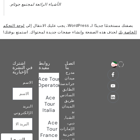
الأشياء الرائعة لمجتمع جوثام.
ليك الانتقال إلى
لوحة التحكم
الصفحة وإنشاء صفحات جديدة لمحتواك. استمتع بوقتك!
اتصل
روابط
اشترك
بنا
مفيدة
في النشرة
الإخبارية
مدرج
ميدان
Ace Tour
الاسم
جراندستاند,
Operator
الطابق
السادس
Ace
طريق
Tour
الميدان
البريد
Italia
ند
الإلكتروني
الشبا,
Ace
دبي،
Tour
الإمارات
العربية
France
التسجيل
المتحدة