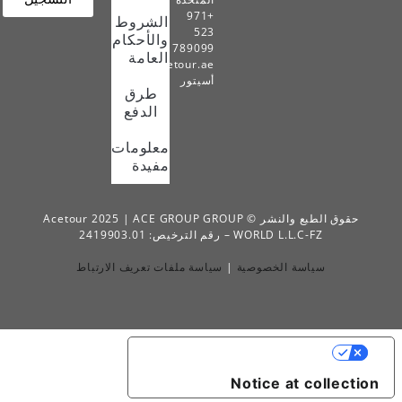
+971
الشروط
523
والأحكام
789099
العامة
info@acetour.ae
أسيتور
طرق
الدفع
معلومات
مفيدة
حقوق الطبع والنشر © Acetour 2025 | ACE GROUP GROUP
 – رقم الترخيص: 2419903.01
الخصوصية
|
سياسة ملفات تعريف الارتباط
YOUR PRIVACY CHO
Notice a